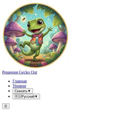
Решения Gecko Out
Главная
Уровни
Скачать
▼
🇷🇺
Русский
▼
☰