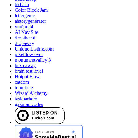
tikflash
Color Block Jam
lettergenie
aistorygenerator
you2mp4
AI Nav Site
dropthecat
dropaway
Unique Listing.com
pixelflowlevel
monumentvalley 3
hexa away
brain test level
Hotpot Flow
catdom
tonn tone
Wizard Alchemy
taskbarhero
gakuran codes