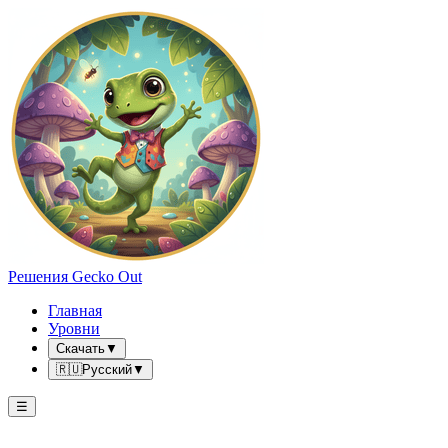
Решения Gecko Out
Главная
Уровни
Скачать
▼
🇷🇺
Русский
▼
☰