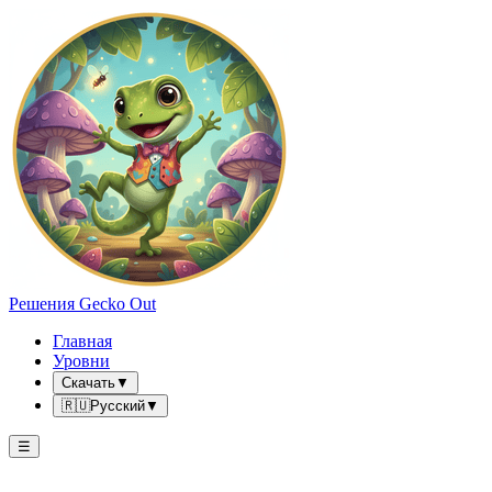
Решения Gecko Out
Главная
Уровни
Скачать
▼
🇷🇺
Русский
▼
☰