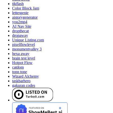
tikflash
Color Block Jam
lettergenie
aistorygenerator
you2mp4
AI Nav Site
dropthecat
dropaway
Unique Listing.com
pixelflowlevel
monumentvalley 3
hexa away
brain test level
Hotpot Flow
catdom
tonn tone
Wizard Alchemy
taskbarhero
gakuran codes