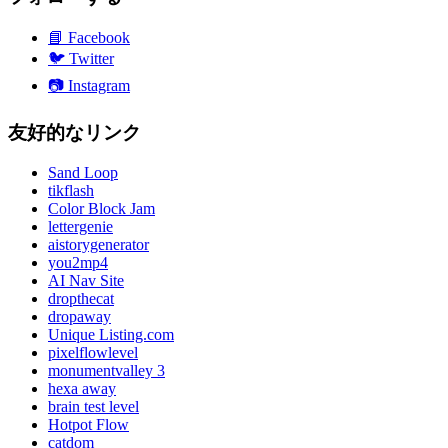
📘
Facebook
🐦
Twitter
📷
Instagram
友好的なリンク
Sand Loop
tikflash
Color Block Jam
lettergenie
aistorygenerator
you2mp4
AI Nav Site
dropthecat
dropaway
Unique Listing.com
pixelflowlevel
monumentvalley 3
hexa away
brain test level
Hotpot Flow
catdom