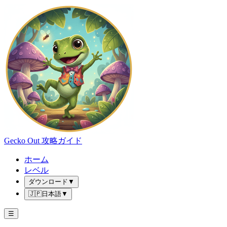
Gecko Out 攻略ガイド
ホーム
レベル
ダウンロード
▼
🇯🇵
日本語
▼
☰