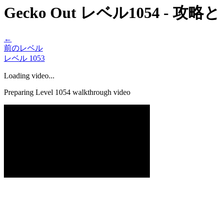
Gecko Out レベル1054 - 
←
前のレベル
レベル
1053
Loading video...
Preparing Level
1054
walkthrough video