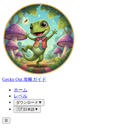
Gecko Out 攻略ガイド
ホーム
レベル
ダウンロード
▼
🇯🇵
日本語
▼
☰