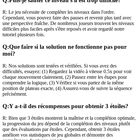
Q:
Puis-je sauter ce niveau s'il est trop difficile?
R:
Le jeu nécessite de compléter les niveaux dans l'ordre.
Cependant, vous pouvez faire des pauses et revenir plus tard avec
une perspective fraîche. De nombreux joueurs trouvent les niveaux
difficiles plus faciles après s'être reposés et avoir regardé notre
tutoriel plusieurs fois.
Q:
Que faire si la solution ne fonctionne pas pour
moi?
R:
Nos solutions sont testées et vérifiées. Si vous avez des
difficultés, essayez: (1) Regardez la vidéo à vitesse 0.5x pour voir
chaque mouvement clairement, (2) Pausez entre les étapes pour
comprendre la logique, (3) Vérifiez si vous partez de la même
position de plateau exacte, (4) Assurez-vous de suivre la séquence
précisément.
Q:
Y a-t-il des récompenses pour obtenir 3 étoiles?
R:
Bien que 3 étoiles montrent la maîtrise et la complétion optimale,
la progression du jeu dépend de la complétion des niveaux plutôt
que des évaluations par étoiles. Cependant, obtenir 3 étoiles
améliore vos statistiques de jeu globales et démontre des