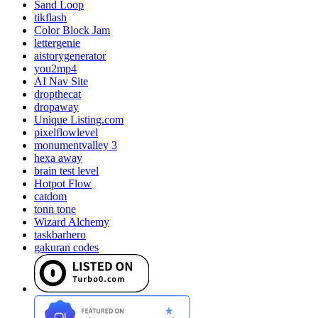
Sand Loop
tikflash
Color Block Jam
lettergenie
aistorygenerator
you2mp4
AI Nav Site
dropthecat
dropaway
Unique Listing.com
pixelflowlevel
monumentvalley 3
hexa away
brain test level
Hotpot Flow
catdom
tonn tone
Wizard Alchemy
taskbarhero
gakuran codes