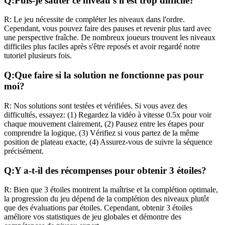
Q:
Puis-je sauter ce niveau s'il est trop difficile?
R:
Le jeu nécessite de compléter les niveaux dans l'ordre.
Cependant, vous pouvez faire des pauses et revenir plus tard avec
une perspective fraîche. De nombreux joueurs trouvent les niveaux
difficiles plus faciles après s'être reposés et avoir regardé notre
tutoriel plusieurs fois.
Q:
Que faire si la solution ne fonctionne pas pour
moi?
R:
Nos solutions sont testées et vérifiées. Si vous avez des
difficultés, essayez: (1) Regardez la vidéo à vitesse 0.5x pour voir
chaque mouvement clairement, (2) Pausez entre les étapes pour
comprendre la logique, (3) Vérifiez si vous partez de la même
position de plateau exacte, (4) Assurez-vous de suivre la séquence
précisément.
Q:
Y a-t-il des récompenses pour obtenir 3 étoiles?
R:
Bien que 3 étoiles montrent la maîtrise et la complétion optimale,
la progression du jeu dépend de la complétion des niveaux plutôt
que des évaluations par étoiles. Cependant, obtenir 3 étoiles
améliore vos statistiques de jeu globales et démontre des