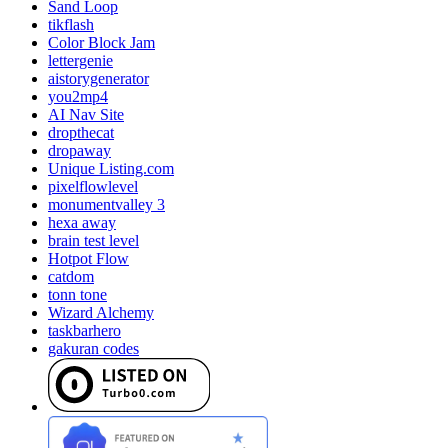
Sand Loop
tikflash
Color Block Jam
lettergenie
aistorygenerator
you2mp4
AI Nav Site
dropthecat
dropaway
Unique Listing.com
pixelflowlevel
monumentvalley 3
hexa away
brain test level
Hotpot Flow
catdom
tonn tone
Wizard Alchemy
taskbarhero
gakuran codes