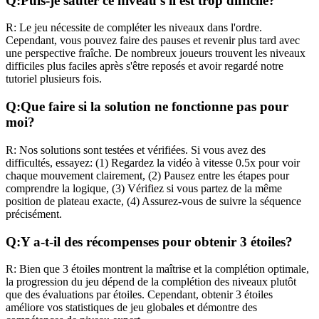
Q:
Puis-je sauter ce niveau s'il est trop difficile?
R:
Le jeu nécessite de compléter les niveaux dans l'ordre.
Cependant, vous pouvez faire des pauses et revenir plus tard avec
une perspective fraîche. De nombreux joueurs trouvent les niveaux
difficiles plus faciles après s'être reposés et avoir regardé notre
tutoriel plusieurs fois.
Q:
Que faire si la solution ne fonctionne pas pour
moi?
R:
Nos solutions sont testées et vérifiées. Si vous avez des
difficultés, essayez: (1) Regardez la vidéo à vitesse 0.5x pour voir
chaque mouvement clairement, (2) Pausez entre les étapes pour
comprendre la logique, (3) Vérifiez si vous partez de la même
position de plateau exacte, (4) Assurez-vous de suivre la séquence
précisément.
Q:
Y a-t-il des récompenses pour obtenir 3 étoiles?
R:
Bien que 3 étoiles montrent la maîtrise et la complétion optimale,
la progression du jeu dépend de la complétion des niveaux plutôt
que des évaluations par étoiles. Cependant, obtenir 3 étoiles
améliore vos statistiques de jeu globales et démontre des