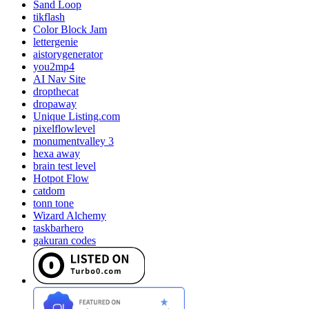
Sand Loop
tikflash
Color Block Jam
lettergenie
aistorygenerator
you2mp4
AI Nav Site
dropthecat
dropaway
Unique Listing.com
pixelflowlevel
monumentvalley 3
hexa away
brain test level
Hotpot Flow
catdom
tonn tone
Wizard Alchemy
taskbarhero
gakuran codes