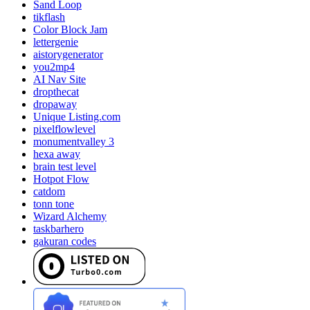
Sand Loop
tikflash
Color Block Jam
lettergenie
aistorygenerator
you2mp4
AI Nav Site
dropthecat
dropaway
Unique Listing.com
pixelflowlevel
monumentvalley 3
hexa away
brain test level
Hotpot Flow
catdom
tonn tone
Wizard Alchemy
taskbarhero
gakuran codes