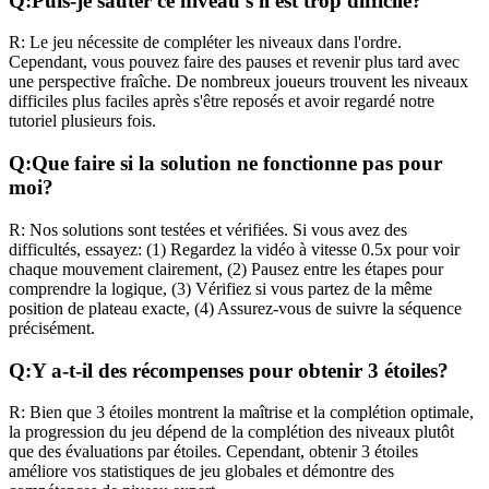
Q:
Puis-je sauter ce niveau s'il est trop difficile?
R:
Le jeu nécessite de compléter les niveaux dans l'ordre.
Cependant, vous pouvez faire des pauses et revenir plus tard avec
une perspective fraîche. De nombreux joueurs trouvent les niveaux
difficiles plus faciles après s'être reposés et avoir regardé notre
tutoriel plusieurs fois.
Q:
Que faire si la solution ne fonctionne pas pour
moi?
R:
Nos solutions sont testées et vérifiées. Si vous avez des
difficultés, essayez: (1) Regardez la vidéo à vitesse 0.5x pour voir
chaque mouvement clairement, (2) Pausez entre les étapes pour
comprendre la logique, (3) Vérifiez si vous partez de la même
position de plateau exacte, (4) Assurez-vous de suivre la séquence
précisément.
Q:
Y a-t-il des récompenses pour obtenir 3 étoiles?
R:
Bien que 3 étoiles montrent la maîtrise et la complétion optimale,
la progression du jeu dépend de la complétion des niveaux plutôt
que des évaluations par étoiles. Cependant, obtenir 3 étoiles
améliore vos statistiques de jeu globales et démontre des