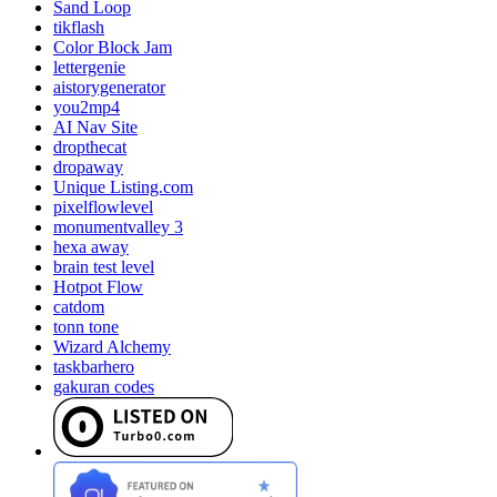
Sand Loop
tikflash
Color Block Jam
lettergenie
aistorygenerator
you2mp4
AI Nav Site
dropthecat
dropaway
Unique Listing.com
pixelflowlevel
monumentvalley 3
hexa away
brain test level
Hotpot Flow
catdom
tonn tone
Wizard Alchemy
taskbarhero
gakuran codes