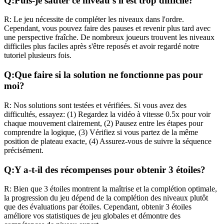
Q:
Puis-je sauter ce niveau s'il est trop difficile?
R:
Le jeu nécessite de compléter les niveaux dans l'ordre.
Cependant, vous pouvez faire des pauses et revenir plus tard avec
une perspective fraîche. De nombreux joueurs trouvent les niveaux
difficiles plus faciles après s'être reposés et avoir regardé notre
tutoriel plusieurs fois.
Q:
Que faire si la solution ne fonctionne pas pour
moi?
R:
Nos solutions sont testées et vérifiées. Si vous avez des
difficultés, essayez: (1) Regardez la vidéo à vitesse 0.5x pour voir
chaque mouvement clairement, (2) Pausez entre les étapes pour
comprendre la logique, (3) Vérifiez si vous partez de la même
position de plateau exacte, (4) Assurez-vous de suivre la séquence
précisément.
Q:
Y a-t-il des récompenses pour obtenir 3 étoiles?
R:
Bien que 3 étoiles montrent la maîtrise et la complétion optimale,
la progression du jeu dépend de la complétion des niveaux plutôt
que des évaluations par étoiles. Cependant, obtenir 3 étoiles
améliore vos statistiques de jeu globales et démontre des