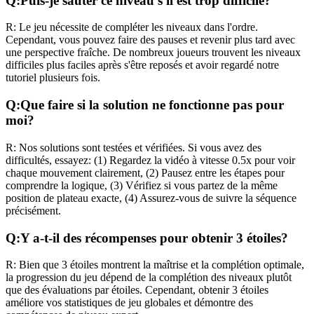
Q:
Puis-je sauter ce niveau s'il est trop difficile?
R:
Le jeu nécessite de compléter les niveaux dans l'ordre.
Cependant, vous pouvez faire des pauses et revenir plus tard avec
une perspective fraîche. De nombreux joueurs trouvent les niveaux
difficiles plus faciles après s'être reposés et avoir regardé notre
tutoriel plusieurs fois.
Q:
Que faire si la solution ne fonctionne pas pour
moi?
R:
Nos solutions sont testées et vérifiées. Si vous avez des
difficultés, essayez: (1) Regardez la vidéo à vitesse 0.5x pour voir
chaque mouvement clairement, (2) Pausez entre les étapes pour
comprendre la logique, (3) Vérifiez si vous partez de la même
position de plateau exacte, (4) Assurez-vous de suivre la séquence
précisément.
Q:
Y a-t-il des récompenses pour obtenir 3 étoiles?
R:
Bien que 3 étoiles montrent la maîtrise et la complétion optimale,
la progression du jeu dépend de la complétion des niveaux plutôt
que des évaluations par étoiles. Cependant, obtenir 3 étoiles
améliore vos statistiques de jeu globales et démontre des