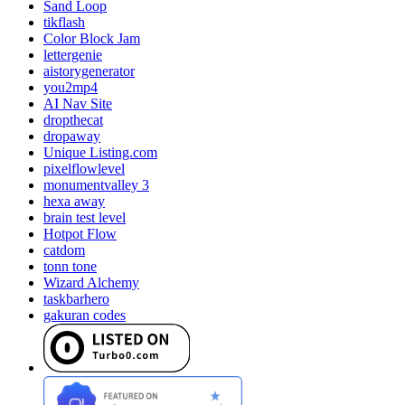
Sand Loop
tikflash
Color Block Jam
lettergenie
aistorygenerator
you2mp4
AI Nav Site
dropthecat
dropaway
Unique Listing.com
pixelflowlevel
monumentvalley 3
hexa away
brain test level
Hotpot Flow
catdom
tonn tone
Wizard Alchemy
taskbarhero
gakuran codes