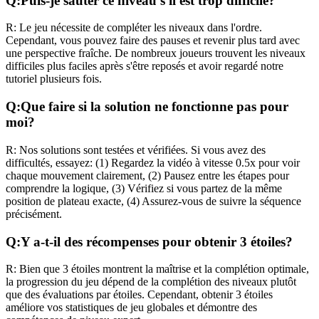
Q:
Puis-je sauter ce niveau s'il est trop difficile?
R:
Le jeu nécessite de compléter les niveaux dans l'ordre.
Cependant, vous pouvez faire des pauses et revenir plus tard avec
une perspective fraîche. De nombreux joueurs trouvent les niveaux
difficiles plus faciles après s'être reposés et avoir regardé notre
tutoriel plusieurs fois.
Q:
Que faire si la solution ne fonctionne pas pour
moi?
R:
Nos solutions sont testées et vérifiées. Si vous avez des
difficultés, essayez: (1) Regardez la vidéo à vitesse 0.5x pour voir
chaque mouvement clairement, (2) Pausez entre les étapes pour
comprendre la logique, (3) Vérifiez si vous partez de la même
position de plateau exacte, (4) Assurez-vous de suivre la séquence
précisément.
Q:
Y a-t-il des récompenses pour obtenir 3 étoiles?
R:
Bien que 3 étoiles montrent la maîtrise et la complétion optimale,
la progression du jeu dépend de la complétion des niveaux plutôt
que des évaluations par étoiles. Cependant, obtenir 3 étoiles
améliore vos statistiques de jeu globales et démontre des