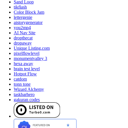
Sand Loop
tikflash
Color Block Jam
lettergenie
aistorygenerator
you2mp4
AI Nav Site
dropthecat
dropaway
Unique Listing.com
pixelflowlevel
monumentvalley 3
hexa away
brain test level
Hotpot Flow
catdom
tonn tone
Wizard Alchemy
taskbarhero
gakuran codes