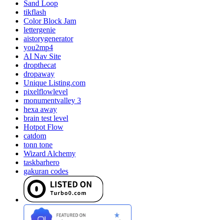
Sand Loop
tikflash
Color Block Jam
lettergenie
aistorygenerator
you2mp4
AI Nav Site
dropthecat
dropaway
Unique Listing.com
pixelflowlevel
monumentvalley 3
hexa away
brain test level
Hotpot Flow
catdom
tonn tone
Wizard Alchemy
taskbarhero
gakuran codes