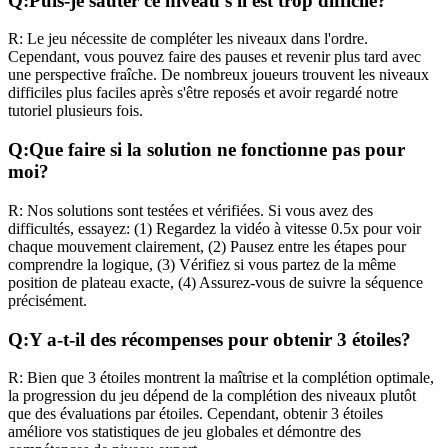
Q:
Puis-je sauter ce niveau s'il est trop difficile?
R:
Le jeu nécessite de compléter les niveaux dans l'ordre.
Cependant, vous pouvez faire des pauses et revenir plus tard avec
une perspective fraîche. De nombreux joueurs trouvent les niveaux
difficiles plus faciles après s'être reposés et avoir regardé notre
tutoriel plusieurs fois.
Q:
Que faire si la solution ne fonctionne pas pour
moi?
R:
Nos solutions sont testées et vérifiées. Si vous avez des
difficultés, essayez: (1) Regardez la vidéo à vitesse 0.5x pour voir
chaque mouvement clairement, (2) Pausez entre les étapes pour
comprendre la logique, (3) Vérifiez si vous partez de la même
position de plateau exacte, (4) Assurez-vous de suivre la séquence
précisément.
Q:
Y a-t-il des récompenses pour obtenir 3 étoiles?
R:
Bien que 3 étoiles montrent la maîtrise et la complétion optimale,
la progression du jeu dépend de la complétion des niveaux plutôt
que des évaluations par étoiles. Cependant, obtenir 3 étoiles
améliore vos statistiques de jeu globales et démontre des