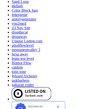
Sand Loop
tikflash
Color Block Jam
lettergenie
aistorygenerator
you2mp4
AI Nav Site
dropthecat
dropaway
Unique Listing.com
pixelflowlevel
monumentvalley 3
hexa away
brain test level
Hotpot Flow
catdom
tonn tone
Wizard Alchemy
taskbarhero
gakuran codes