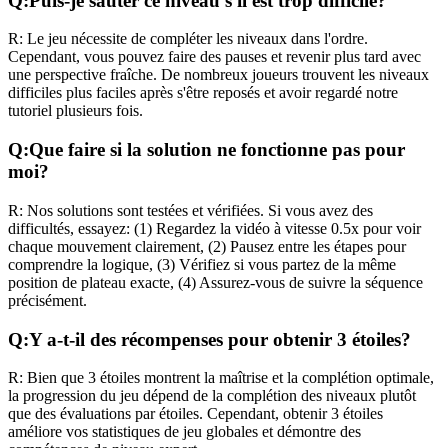
Q:
Puis-je sauter ce niveau s'il est trop difficile?
R:
Le jeu nécessite de compléter les niveaux dans l'ordre.
Cependant, vous pouvez faire des pauses et revenir plus tard avec
une perspective fraîche. De nombreux joueurs trouvent les niveaux
difficiles plus faciles après s'être reposés et avoir regardé notre
tutoriel plusieurs fois.
Q:
Que faire si la solution ne fonctionne pas pour
moi?
R:
Nos solutions sont testées et vérifiées. Si vous avez des
difficultés, essayez: (1) Regardez la vidéo à vitesse 0.5x pour voir
chaque mouvement clairement, (2) Pausez entre les étapes pour
comprendre la logique, (3) Vérifiez si vous partez de la même
position de plateau exacte, (4) Assurez-vous de suivre la séquence
précisément.
Q:
Y a-t-il des récompenses pour obtenir 3 étoiles?
R:
Bien que 3 étoiles montrent la maîtrise et la complétion optimale,
la progression du jeu dépend de la complétion des niveaux plutôt
que des évaluations par étoiles. Cependant, obtenir 3 étoiles
améliore vos statistiques de jeu globales et démontre des