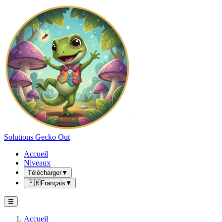
Solutions Gecko Out
Accueil
Niveaux
Télécharger
▼
🇫🇷
Français
▼
☰
Accueil