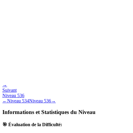
→
Suivant
Niveau
536
←
Niveau
534
Niveau
536
→
Informations et Statistiques du Niveau
🎯 Évaluation de la Difficulté: