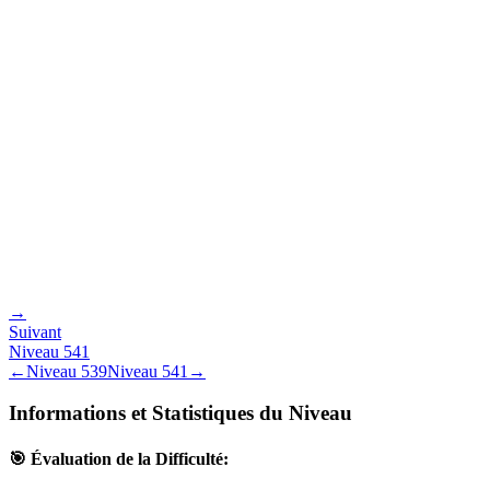
→
Suivant
Niveau
541
←
Niveau
539
Niveau
541
→
Informations et Statistiques du Niveau
🎯 Évaluation de la Difficulté: