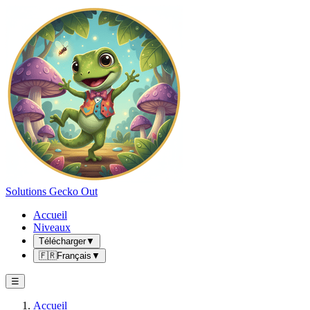
Solutions Gecko Out
Accueil
Niveaux
Télécharger
▼
🇫🇷
Français
▼
☰
Accueil