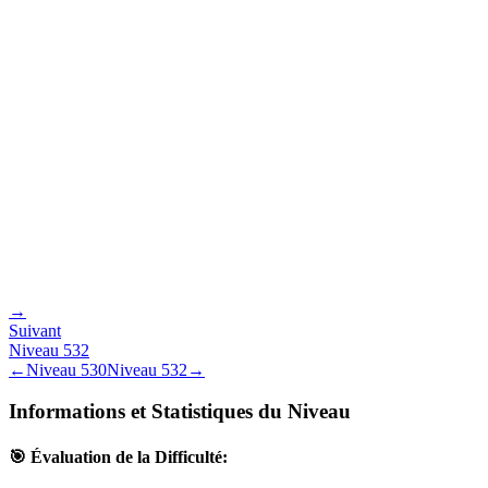
→
Suivant
Niveau
532
←
Niveau
530
Niveau
532
→
Informations et Statistiques du Niveau
🎯 Évaluation de la Difficulté: