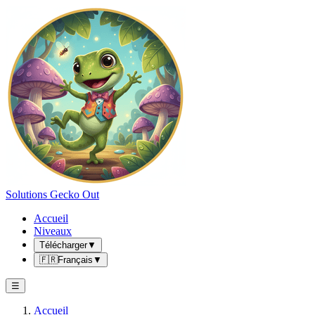
Solutions Gecko Out
Accueil
Niveaux
Télécharger
▼
🇫🇷
Français
▼
☰
Accueil