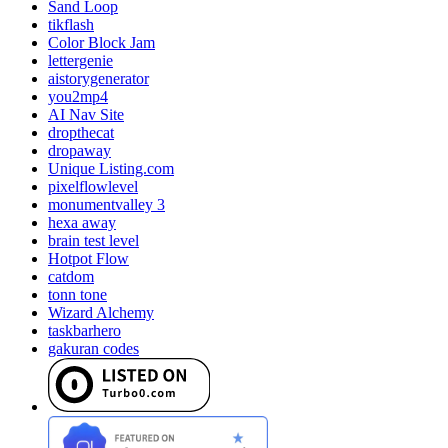
Sand Loop
tikflash
Color Block Jam
lettergenie
aistorygenerator
you2mp4
AI Nav Site
dropthecat
dropaway
Unique Listing.com
pixelflowlevel
monumentvalley 3
hexa away
brain test level
Hotpot Flow
catdom
tonn tone
Wizard Alchemy
taskbarhero
gakuran codes