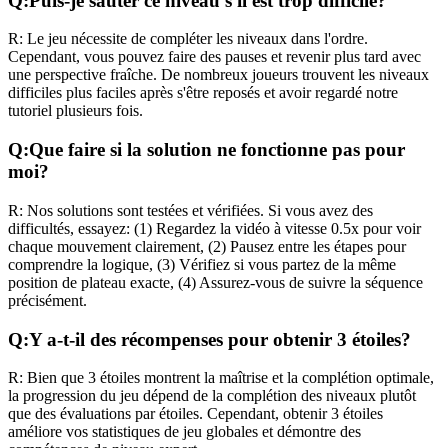
Q:
Puis-je sauter ce niveau s'il est trop difficile?
R:
Le jeu nécessite de compléter les niveaux dans l'ordre.
Cependant, vous pouvez faire des pauses et revenir plus tard avec
une perspective fraîche. De nombreux joueurs trouvent les niveaux
difficiles plus faciles après s'être reposés et avoir regardé notre
tutoriel plusieurs fois.
Q:
Que faire si la solution ne fonctionne pas pour
moi?
R:
Nos solutions sont testées et vérifiées. Si vous avez des
difficultés, essayez: (1) Regardez la vidéo à vitesse 0.5x pour voir
chaque mouvement clairement, (2) Pausez entre les étapes pour
comprendre la logique, (3) Vérifiez si vous partez de la même
position de plateau exacte, (4) Assurez-vous de suivre la séquence
précisément.
Q:
Y a-t-il des récompenses pour obtenir 3 étoiles?
R:
Bien que 3 étoiles montrent la maîtrise et la complétion optimale,
la progression du jeu dépend de la complétion des niveaux plutôt
que des évaluations par étoiles. Cependant, obtenir 3 étoiles
améliore vos statistiques de jeu globales et démontre des