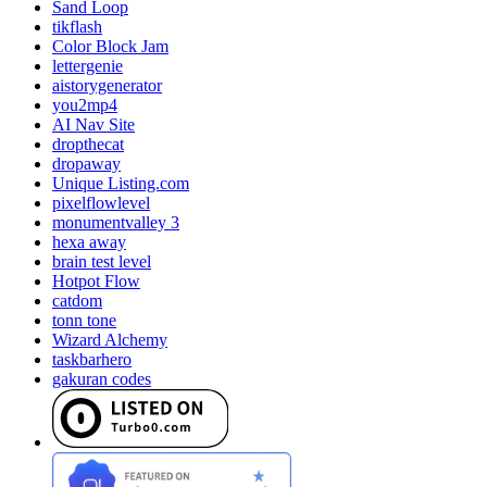
Sand Loop
tikflash
Color Block Jam
lettergenie
aistorygenerator
you2mp4
AI Nav Site
dropthecat
dropaway
Unique Listing.com
pixelflowlevel
monumentvalley 3
hexa away
brain test level
Hotpot Flow
catdom
tonn tone
Wizard Alchemy
taskbarhero
gakuran codes