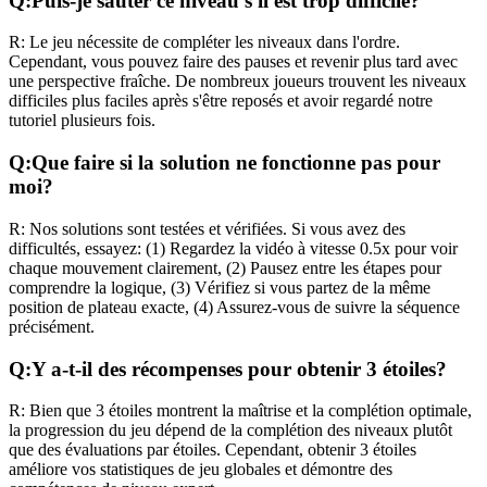
Q:
Puis-je sauter ce niveau s'il est trop difficile?
R:
Le jeu nécessite de compléter les niveaux dans l'ordre.
Cependant, vous pouvez faire des pauses et revenir plus tard avec
une perspective fraîche. De nombreux joueurs trouvent les niveaux
difficiles plus faciles après s'être reposés et avoir regardé notre
tutoriel plusieurs fois.
Q:
Que faire si la solution ne fonctionne pas pour
moi?
R:
Nos solutions sont testées et vérifiées. Si vous avez des
difficultés, essayez: (1) Regardez la vidéo à vitesse 0.5x pour voir
chaque mouvement clairement, (2) Pausez entre les étapes pour
comprendre la logique, (3) Vérifiez si vous partez de la même
position de plateau exacte, (4) Assurez-vous de suivre la séquence
précisément.
Q:
Y a-t-il des récompenses pour obtenir 3 étoiles?
R:
Bien que 3 étoiles montrent la maîtrise et la complétion optimale,
la progression du jeu dépend de la complétion des niveaux plutôt
que des évaluations par étoiles. Cependant, obtenir 3 étoiles
améliore vos statistiques de jeu globales et démontre des