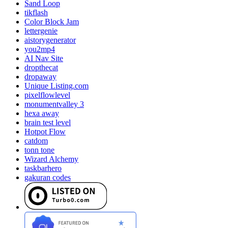
Sand Loop
tikflash
Color Block Jam
lettergenie
aistorygenerator
you2mp4
AI Nav Site
dropthecat
dropaway
Unique Listing.com
pixelflowlevel
monumentvalley 3
hexa away
brain test level
Hotpot Flow
catdom
tonn tone
Wizard Alchemy
taskbarhero
gakuran codes