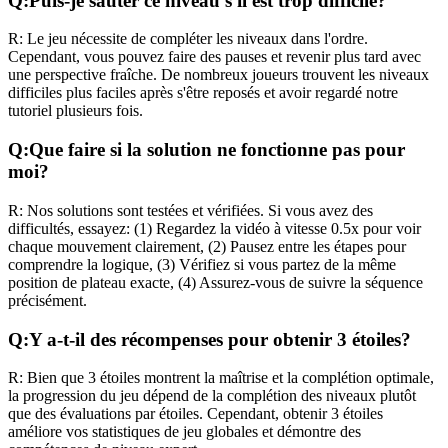
Q:
Puis-je sauter ce niveau s'il est trop difficile?
R:
Le jeu nécessite de compléter les niveaux dans l'ordre.
Cependant, vous pouvez faire des pauses et revenir plus tard avec
une perspective fraîche. De nombreux joueurs trouvent les niveaux
difficiles plus faciles après s'être reposés et avoir regardé notre
tutoriel plusieurs fois.
Q:
Que faire si la solution ne fonctionne pas pour
moi?
R:
Nos solutions sont testées et vérifiées. Si vous avez des
difficultés, essayez: (1) Regardez la vidéo à vitesse 0.5x pour voir
chaque mouvement clairement, (2) Pausez entre les étapes pour
comprendre la logique, (3) Vérifiez si vous partez de la même
position de plateau exacte, (4) Assurez-vous de suivre la séquence
précisément.
Q:
Y a-t-il des récompenses pour obtenir 3 étoiles?
R:
Bien que 3 étoiles montrent la maîtrise et la complétion optimale,
la progression du jeu dépend de la complétion des niveaux plutôt
que des évaluations par étoiles. Cependant, obtenir 3 étoiles
améliore vos statistiques de jeu globales et démontre des