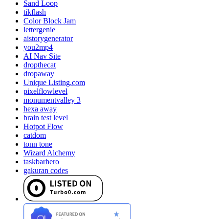
Sand Loop
tikflash
Color Block Jam
lettergenie
aistorygenerator
you2mp4
AI Nav Site
dropthecat
dropaway
Unique Listing.com
pixelflowlevel
monumentvalley 3
hexa away
brain test level
Hotpot Flow
catdom
tonn tone
Wizard Alchemy
taskbarhero
gakuran codes