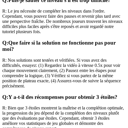
Q:
Puis-je sauter ce niveau s'il est trop difficile?
R:
Le jeu nécessite de compléter les niveaux dans l'ordre.
Cependant, vous pouvez faire des pauses et revenir plus tard avec
une perspective fraîche. De nombreux joueurs trouvent les niveaux
difficiles plus faciles après s'être reposés et avoir regardé notre
tutoriel plusieurs fois.
Q:
Que faire si la solution ne fonctionne pas pour
moi?
R:
Nos solutions sont testées et vérifiées. Si vous avez des
difficultés, essayez: (1) Regardez la vidéo à vitesse 0.5x pour voir
chaque mouvement clairement, (2) Pausez entre les étapes pour
comprendre la logique, (3) Vérifiez si vous partez de la même
position de plateau exacte, (4) Assurez-vous de suivre la séquence
précisément.
Q:
Y a-t-il des récompenses pour obtenir 3 étoiles?
R:
Bien que 3 étoiles montrent la maîtrise et la complétion optimale,
la progression du jeu dépend de la complétion des niveaux plutôt
que des évaluations par étoiles. Cependant, obtenir 3 étoiles
améliore vos statistiques de jeu globales et démontre des