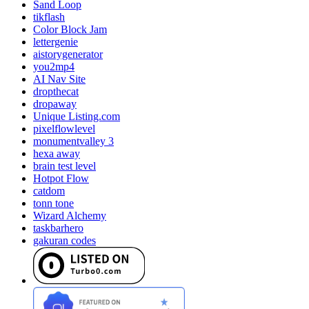
Sand Loop
tikflash
Color Block Jam
lettergenie
aistorygenerator
you2mp4
AI Nav Site
dropthecat
dropaway
Unique Listing.com
pixelflowlevel
monumentvalley 3
hexa away
brain test level
Hotpot Flow
catdom
tonn tone
Wizard Alchemy
taskbarhero
gakuran codes