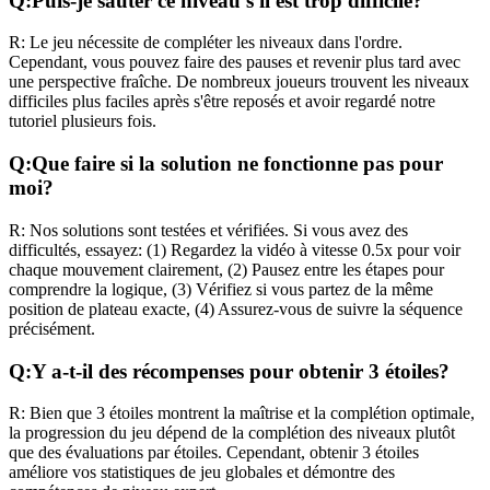
Q:
Puis-je sauter ce niveau s'il est trop difficile?
R:
Le jeu nécessite de compléter les niveaux dans l'ordre.
Cependant, vous pouvez faire des pauses et revenir plus tard avec
une perspective fraîche. De nombreux joueurs trouvent les niveaux
difficiles plus faciles après s'être reposés et avoir regardé notre
tutoriel plusieurs fois.
Q:
Que faire si la solution ne fonctionne pas pour
moi?
R:
Nos solutions sont testées et vérifiées. Si vous avez des
difficultés, essayez: (1) Regardez la vidéo à vitesse 0.5x pour voir
chaque mouvement clairement, (2) Pausez entre les étapes pour
comprendre la logique, (3) Vérifiez si vous partez de la même
position de plateau exacte, (4) Assurez-vous de suivre la séquence
précisément.
Q:
Y a-t-il des récompenses pour obtenir 3 étoiles?
R:
Bien que 3 étoiles montrent la maîtrise et la complétion optimale,
la progression du jeu dépend de la complétion des niveaux plutôt
que des évaluations par étoiles. Cependant, obtenir 3 étoiles
améliore vos statistiques de jeu globales et démontre des