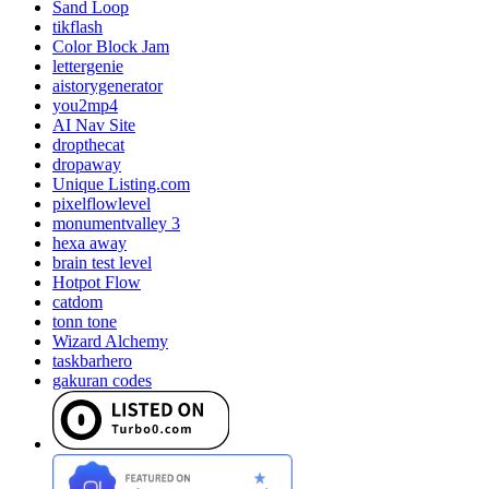
Sand Loop
tikflash
Color Block Jam
lettergenie
aistorygenerator
you2mp4
AI Nav Site
dropthecat
dropaway
Unique Listing.com
pixelflowlevel
monumentvalley 3
hexa away
brain test level
Hotpot Flow
catdom
tonn tone
Wizard Alchemy
taskbarhero
gakuran codes