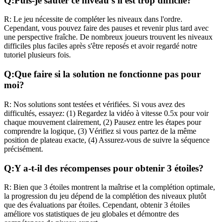
Q:
Puis-je sauter ce niveau s'il est trop difficile?
R:
Le jeu nécessite de compléter les niveaux dans l'ordre.
Cependant, vous pouvez faire des pauses et revenir plus tard avec
une perspective fraîche. De nombreux joueurs trouvent les niveaux
difficiles plus faciles après s'être reposés et avoir regardé notre
tutoriel plusieurs fois.
Q:
Que faire si la solution ne fonctionne pas pour
moi?
R:
Nos solutions sont testées et vérifiées. Si vous avez des
difficultés, essayez: (1) Regardez la vidéo à vitesse 0.5x pour voir
chaque mouvement clairement, (2) Pausez entre les étapes pour
comprendre la logique, (3) Vérifiez si vous partez de la même
position de plateau exacte, (4) Assurez-vous de suivre la séquence
précisément.
Q:
Y a-t-il des récompenses pour obtenir 3 étoiles?
R:
Bien que 3 étoiles montrent la maîtrise et la complétion optimale,
la progression du jeu dépend de la complétion des niveaux plutôt
que des évaluations par étoiles. Cependant, obtenir 3 étoiles
améliore vos statistiques de jeu globales et démontre des