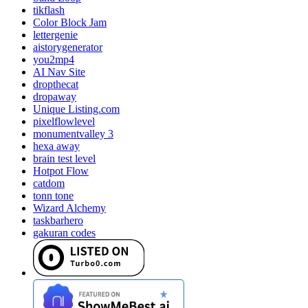
tikflash
Color Block Jam
lettergenie
aistorygenerator
you2mp4
AI Nav Site
dropthecat
dropaway
Unique Listing.com
pixelflowlevel
monumentvalley 3
hexa away
brain test level
Hotpot Flow
catdom
tonn tone
Wizard Alchemy
taskbarhero
gakuran codes