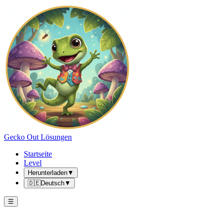
Gecko Out Lösungen
Startseite
Level
Herunterladen
▼
🇩🇪
Deutsch
▼
☰