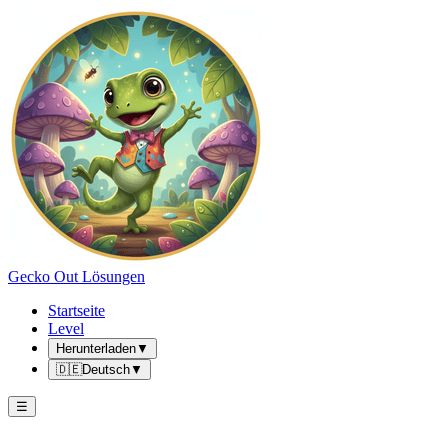
Gecko Out Lösungen
Startseite
Level
Herunterladen
▼
🇩🇪
Deutsch
▼
☰