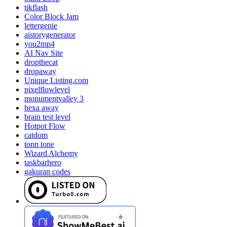
tikflash
Color Block Jam
lettergenie
aistorygenerator
you2mp4
AI Nav Site
dropthecat
dropaway
Unique Listing.com
pixelflowlevel
monumentvalley 3
hexa away
brain test level
Hotpot Flow
catdom
tonn tone
Wizard Alchemy
taskbarhero
gakuran codes