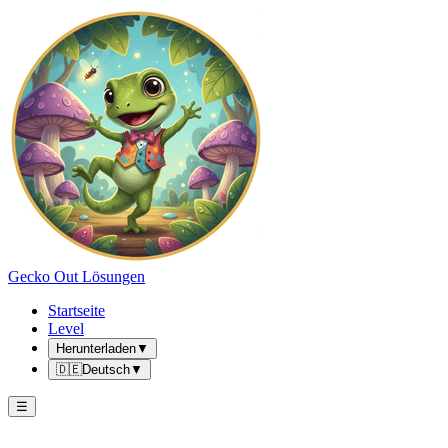
Gecko Out Lösungen
Startseite
Level
Herunterladen
▼
🇩🇪
Deutsch
▼
☰