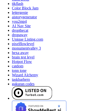
tikflash
Color Block Jam
lettergenie
aistorygenerator
you2mp4
AI Nav Site
dropthecat
dropaway
Unique Listing.com
pixelflowlevel
monumentvalley 3
hexa away
brain test level
Hotpot Flow
catdom
tonn tone
Wizard Alchemy
taskbarhero
gakuran codes