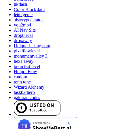
tikflash
Color Block Jam
lettergenie
aistorygenerator
you2mp4
AI Nav Site
dropthecat
dropaway
Unique Listing.com
pixelflowlevel
monumentvalley 3
hexa away
brain test level
Hotpot Flow
catdom
tonn tone
Wizard Alchemy
taskbarhero
gakuran codes