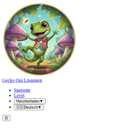
Gecko Out Lösungen
Startseite
Level
Herunterladen
▼
🇩🇪
Deutsch
▼
☰