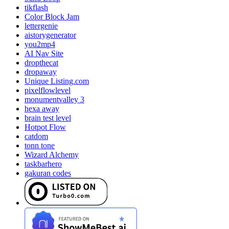
tikflash
Color Block Jam
lettergenie
aistorygenerator
you2mp4
AI Nav Site
dropthecat
dropaway
Unique Listing.com
pixelflowlevel
monumentvalley 3
hexa away
brain test level
Hotpot Flow
catdom
tonn tone
Wizard Alchemy
taskbarhero
gakuran codes