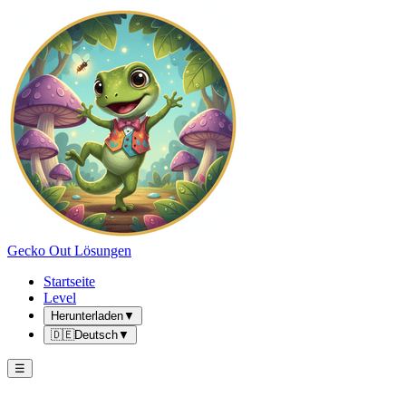
Gecko Out Lösungen
Startseite
Level
Herunterladen
▼
🇩🇪
Deutsch
▼
☰