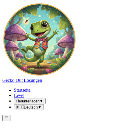
Gecko Out Lösungen
Startseite
Level
Herunterladen
▼
🇩🇪
Deutsch
▼
☰