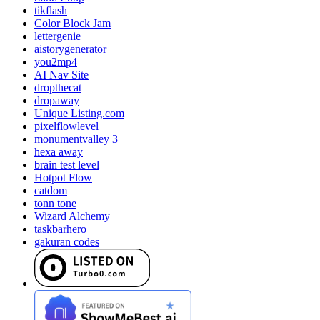
tikflash
Color Block Jam
lettergenie
aistorygenerator
you2mp4
AI Nav Site
dropthecat
dropaway
Unique Listing.com
pixelflowlevel
monumentvalley 3
hexa away
brain test level
Hotpot Flow
catdom
tonn tone
Wizard Alchemy
taskbarhero
gakuran codes