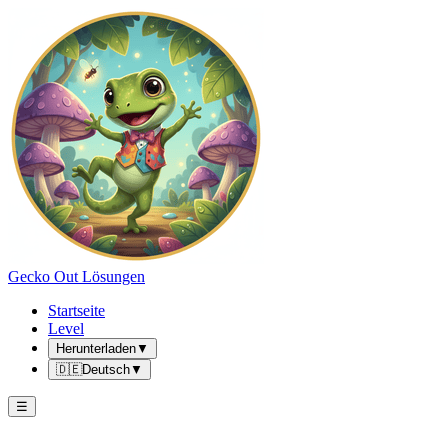
Gecko Out Lösungen
Startseite
Level
Herunterladen
▼
🇩🇪
Deutsch
▼
☰