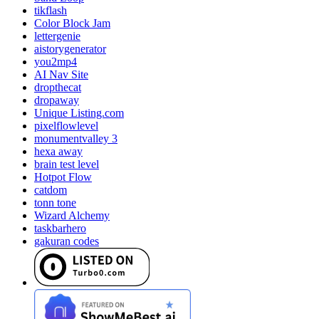
tikflash
Color Block Jam
lettergenie
aistorygenerator
you2mp4
AI Nav Site
dropthecat
dropaway
Unique Listing.com
pixelflowlevel
monumentvalley 3
hexa away
brain test level
Hotpot Flow
catdom
tonn tone
Wizard Alchemy
taskbarhero
gakuran codes