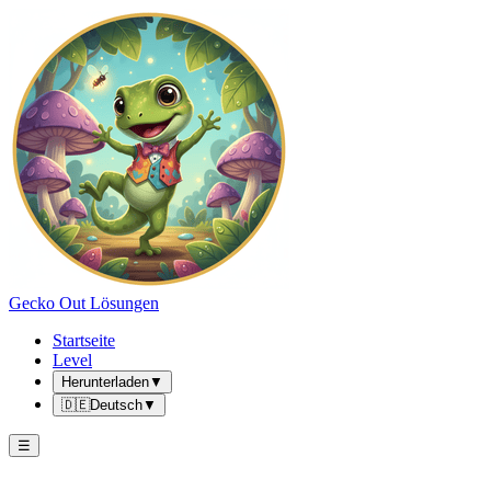
Gecko Out Lösungen
Startseite
Level
Herunterladen
▼
🇩🇪
Deutsch
▼
☰