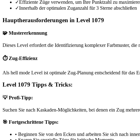
✓
Effiziente Züge verwenden, um Ihre Punktzahl zu maximiere
✓
Innerhalb der optimalen Zuganzahl für 3 Sterne abschließen
Hauptherausforderungen in Level 1079
🧩 Mustererkennung
Dieses Level erfordert die Identifizierung komplexer Farbmuster, die m
⏱️ Zug-Effizienz
Als hell mode Level ist optimale Zug-Planung entscheidend für das E
Level 1079 Tipps & Tricks:
💡 Profi-Tipp:
Suchen Sie nach Kaskaden-Möglichkeiten, bei denen ein Zug mehrere
🎯 Fortgeschrittene Tipps:
•
Beginnen Sie von den Ecken und arbeiten Sie sich nach inne
•
Sparen Sie spezielle Züge für kritische Momente