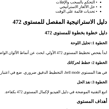
•
التحكم بالسحب والإفلات
•
حل الألغاز الاستراتيجي
•
تحديات قائمة على الوقت
دليل الاستراتيجية المفصل للمستوى 472
دليل خطوة بخطوة للمستوى 472
الخطوة 1: تحليل اللوحة
ابدأ بفحص تخطيط المستوى 472 الأولي. ابحث عن أنماط الألوان الواضحة وفرص المطابقة المحتملة.
الخطوة 2: خطط لحركاتك
في هذا المستوى hell mode، التخطيط الدقيق ضروري. ضع في اعتبارك كيف ستؤثر كل حركة على الحالة العامة للوحة.
الخطوة 3: نفذ الحل
اتبع التقنية الموضحة في دليل الفيديو لإكمال المستوى 472 بكفاءة.
أهداف المستوى