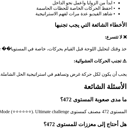
•
ابدأ من الزوايا واعمل نحو الداخل
•
احفظ الحركات الخاصة للحظات الحاسمة
•
شاهد الفيديو عدة مرات لفهم الاستراتيجية
الأخطاء الشائعة التي يجب تجنبها
❌ لا تتسرع:
خذ وقتك لتحليل اللوحة قبل القيام بحركات، خاصة في المستويا�� hell mode.
⚠️ تجنب الحركات العشوائية:
يجب أن يكون لكل حركة غرض وتساهم في استراتيجية الحل الشاملة.
الأسئلة الشائعة
ما مدى صعوبة المستوى 472؟
المستوى 472 مصنف كمستوى Hell Mode (⭐⭐⭐⭐⭐⭐). Ultimate challenge يتطلب هذا المستوى مهارات خبير في حل الألغاز.
هل أحتاج إلى معززات للمستوى 472؟