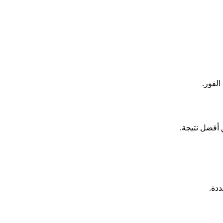
الفور.
دة.