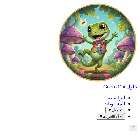
حلول Gecko Out
الرئيسية
المستويات
تحميل
▼
🇸🇦
العربية
▼
☰