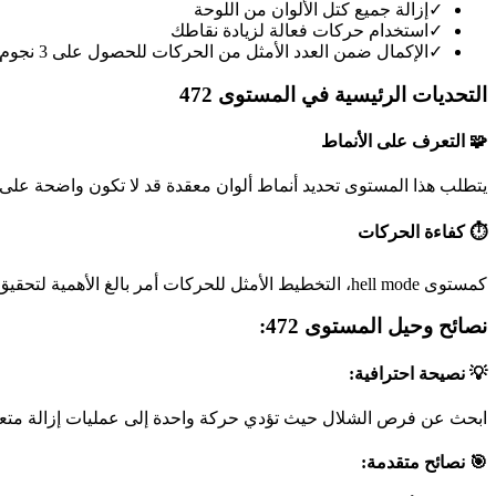
✓
إزالة جميع كتل الألوان من اللوحة
✓
استخدام حركات فعالة لزيادة نقاطك
✓
الإكمال ضمن العدد الأمثل من الحركات للحصول على 3 نجوم
التحديات الرئيسية في المستوى 472
🧩 التعرف على الأنماط
يتطلب هذا المستوى تحديد أنماط ألوان معقدة قد لا تكون واضحة على 
⏱️ كفاءة الحركات
كمستوى hell mode، التخطيط الأمثل للحركات أمر بالغ الأهمية لتحقيق أفضل نتيجة.
نصائح وحيل المستوى 472:
💡 نصيحة احترافية:
ابحث عن فرص الشلال حيث تؤدي حركة واحدة إلى عمليات إزالة متعد
🎯 نصائح متقدمة: