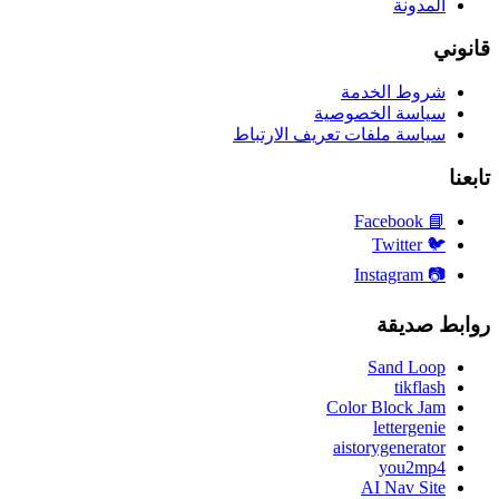
المدونة
قانوني
شروط الخدمة
سياسة الخصوصية
سياسة ملفات تعريف الارتباط
تابعنا
Facebook
📘
Twitter
🐦
Instagram
📷
روابط صديقة
Sand Loop
tikflash
Color Block Jam
lettergenie
aistorygenerator
you2mp4
AI Nav Site