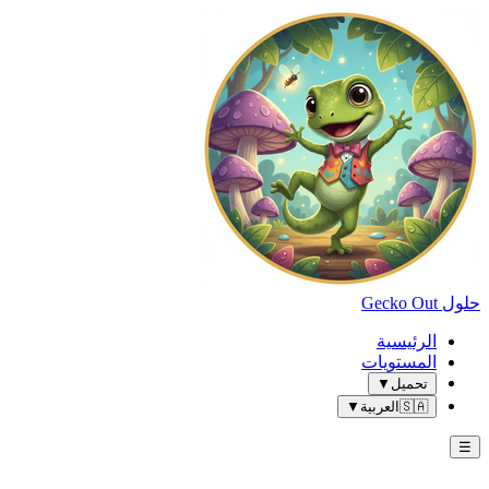
حلول Gecko Out
الرئيسية
المستويات
تحميل
▼
🇸🇦
العربية
▼
☰