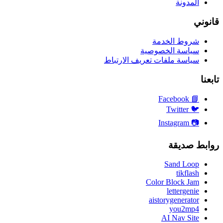
المدونة
قانوني
شروط الخدمة
سياسة الخصوصية
سياسة ملفات تعريف الارتباط
تابعنا
Facebook
📘
Twitter
🐦
Instagram
📷
روابط صديقة
Sand Loop
tikflash
Color Block Jam
lettergenie
aistorygenerator
you2mp4
AI Nav Site