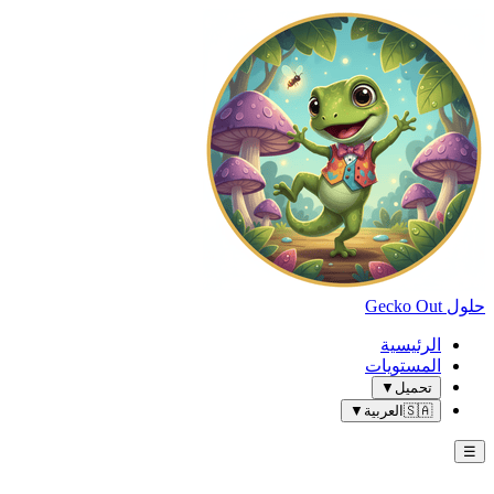
حلول Gecko Out
الرئيسية
المستويات
تحميل
▼
🇸🇦
العربية
▼
☰