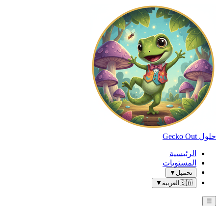
حلول Gecko Out
الرئيسية
المستويات
تحميل
▼
🇸🇦
العربية
▼
☰