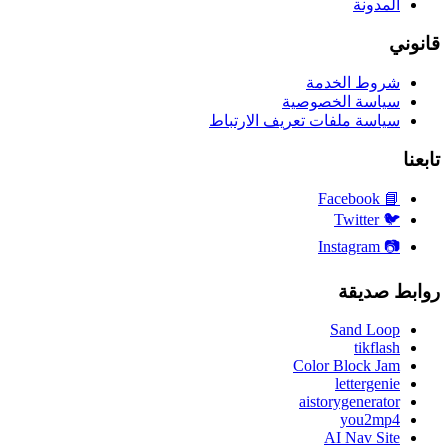
المدونة
قانوني
شروط الخدمة
سياسة الخصوصية
سياسة ملفات تعريف الارتباط
تابعنا
Facebook
📘
Twitter
🐦
Instagram
📷
روابط صديقة
Sand Loop
tikflash
Color Block Jam
lettergenie
aistorygenerator
you2mp4
AI Nav Site