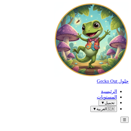
حلول Gecko Out
الرئيسية
المستويات
تحميل
▼
🇸🇦
العربية
▼
☰