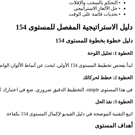
•
التحكم بالسحب والإفلات
•
حل الألغاز الاستراتيجي
•
تحديات قائمة على الوقت
دليل الاستراتيجية المفصل للمستوى 154
دليل خطوة بخطوة للمستوى 154
الخطوة 1: تحليل اللوحة
ابدأ بفحص تخطيط المستوى 154 الأولي. ابحث عن أنماط الألوان الواضحة وفرص المطابقة المحتملة.
الخطوة 2: خطط لحركاتك
في هذا المستوى simple، التخطيط الدقيق ضروري. ضع في اعتبارك كيف ستؤثر كل حركة على الحالة العامة للوحة.
الخطوة 3: نفذ الحل
اتبع التقنية الموضحة في دليل الفيديو لإكمال المستوى 154 بكفاءة.
أهداف المستوى