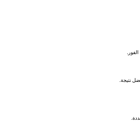
الفور.
دة.