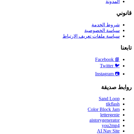
المدونة
قانوني
شروط الخدمة
سياسة الخصوصية
سياسة ملفات تعريف الارتباط
تابعنا
Facebook
📘
Twitter
🐦
Instagram
📷
روابط صديقة
Sand Loop
tikflash
Color Block Jam
lettergenie
aistorygenerator
you2mp4
AI Nav Site