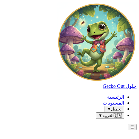
حلول Gecko Out
الرئيسية
المستويات
تحميل
▼
🇸🇦
العربية
▼
☰