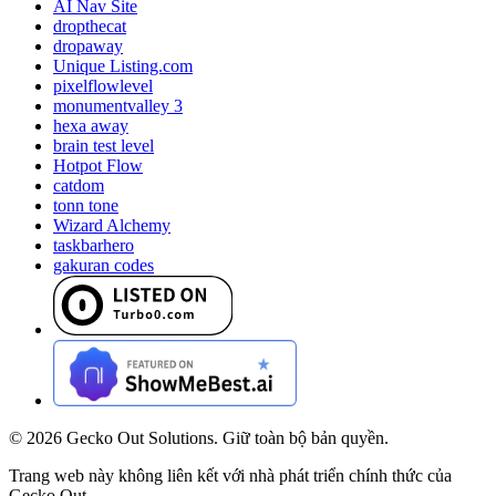
AI Nav Site
dropthecat
dropaway
Unique Listing.com
pixelflowlevel
monumentvalley 3
hexa away
brain test level
Hotpot Flow
catdom
tonn tone
Wizard Alchemy
taskbarhero
gakuran codes
©
2026
Gecko Out Solutions. Giữ toàn bộ bản quyền.
Trang web này không liên kết với nhà phát triển chính thức của
Gecko Out.