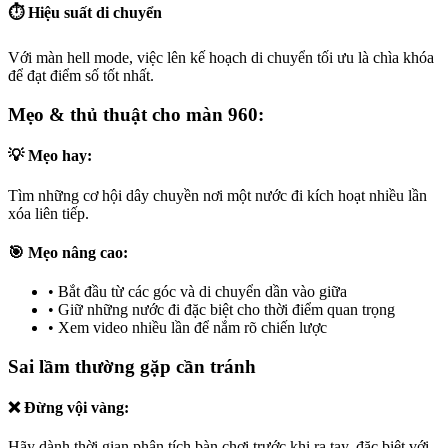
⏱️ Hiệu suất di chuyển
Với màn hell mode, việc lên kế hoạch di chuyển tối ưu là chìa khóa
để đạt điểm số tốt nhất.
Mẹo & thủ thuật cho màn 960:
💡 Mẹo hay:
Tìm những cơ hội dây chuyền nơi một nước đi kích hoạt nhiều lần
xóa liên tiếp.
🎯 Mẹo nâng cao:
•
Bắt đầu từ các góc và di chuyển dần vào giữa
•
Giữ những nước đi đặc biệt cho thời điểm quan trọng
•
Xem video nhiều lần để nắm rõ chiến lược
Sai lầm thường gặp cần tránh
❌ Đừng vội vàng:
Hãy dành thời gian phân tích bàn chơi trước khi ra tay, đặc biệt với