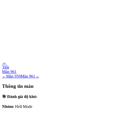
→
Tiếp
Màn
961
←
Màn
959
Màn
961
→
Thông tin màn
🎯 Đánh giá độ khó:
Nhóm:
Hell Mode