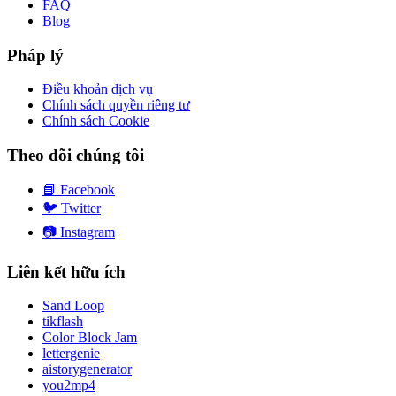
FAQ
Blog
Pháp lý
Điều khoản dịch vụ
Chính sách quyền riêng tư
Chính sách Cookie
Theo dõi chúng tôi
📘
Facebook
🐦
Twitter
📷
Instagram
Liên kết hữu ích
Sand Loop
tikflash
Color Block Jam
lettergenie
aistorygenerator
you2mp4