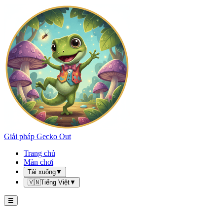
Giải pháp Gecko Out
Trang chủ
Màn chơi
Tải xuống
▼
🇻🇳
Tiếng Việt
▼
☰