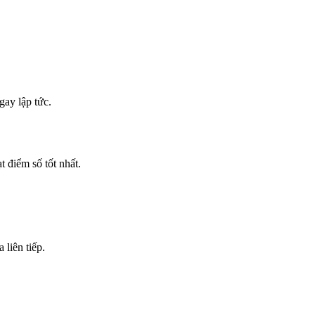
ay lập tức.
t điểm số tốt nhất.
liên tiếp.