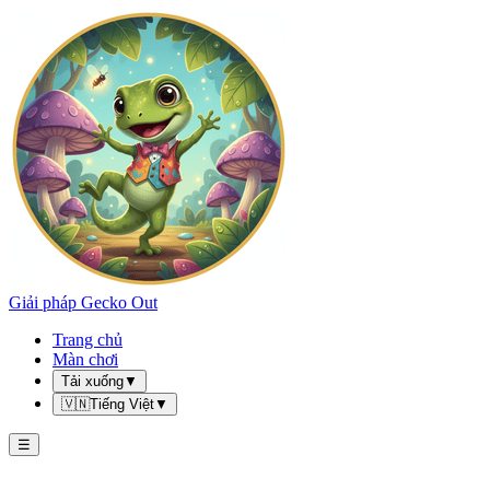
Giải pháp Gecko Out
Trang chủ
Màn chơi
Tải xuống
▼
🇻🇳
Tiếng Việt
▼
☰