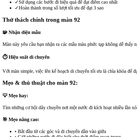
✓
Sử dụng các bước đi hiệu quả để đạt điểm cao nhất
✓
Hoàn thành trong số lượt tối ưu để đạt 3 sao
Thử thách chính trong màn 92
🧩 Nhận diện mẫu
Màn này yêu cầu bạn nhận ra các mẫu màu phức tạp không dễ thấy ng
⏱️ Hiệu suất di chuyển
Với màn simple, việc lên kế hoạch di chuyển tối ưu là chìa khóa để đạ
Mẹo & thủ thuật cho màn 92:
💡 Mẹo hay:
Tìm những cơ hội dây chuyền nơi một nước đi kích hoạt nhiều lần xóa 
🎯 Mẹo nâng cao:
•
Bắt đầu từ các góc và di chuyển dần vào giữa
•
Giữ những nước đi đặc biệt cho thời điểm quan trọng