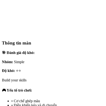
Thông tin màn
🎯 Đánh giá độ khó:
Nhóm:
Simple
Độ khó:
⭐⭐
Build your skills
🎮 Yếu tố trò chơi:
•
Cơ chế ghép màu
•
Điều khiển kéo và di chuyển