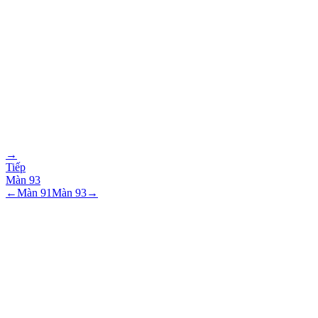
→
Tiếp
Màn
93
←
Màn
91
Màn
93
→