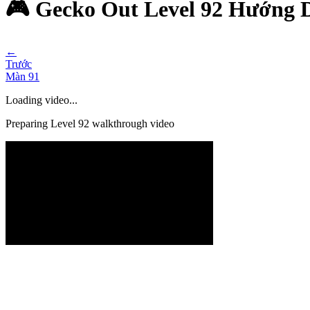
🎮 Gecko Out Level 92 Hướng 
←
Trước
Màn
91
Loading video...
Preparing Level
92
walkthrough video