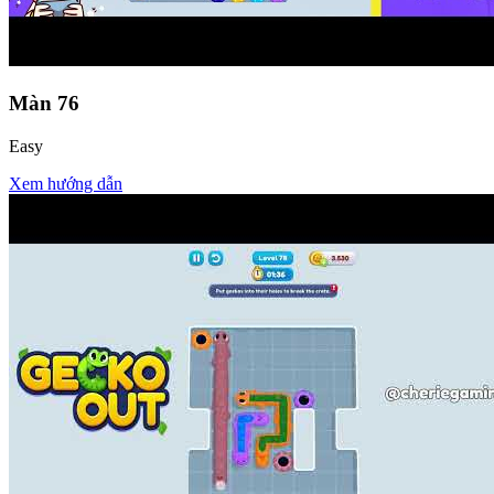
Màn
76
Easy
Xem hướng dẫn