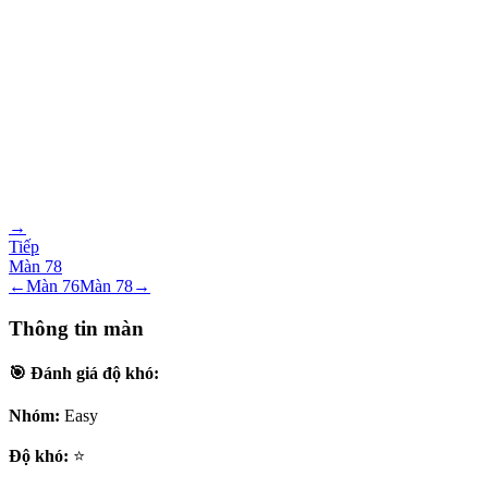
→
Tiếp
Màn
78
←
Màn
76
Màn
78
→
Thông tin màn
🎯 Đánh giá độ khó:
Nhóm:
Easy
Độ khó:
⭐