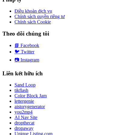
Điều khoản dịch vụ
Chính sách quyền riêng tư
Chính sách Cookie
Theo dõi chúng tôi
📘
Facebook
🐦
Twitter
📷
Instagram
Liên kết hữu ích
Sand Loop
tikflash
Color Block Jam
lettergenie
aistorygenerator
you2mp4
AI Nav Site
dropthecat
dropaway
Unique Listing.com