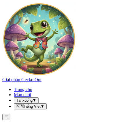
Giải pháp Gecko Out
Trang chủ
Màn chơi
Tải xuống
▼
🇻🇳
Tiếng Việt
▼
☰