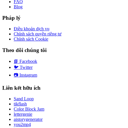
FAQ
Blog
Pháp lý
Điều khoản dịch vụ
Chính sách quyền riêng tư
Chính sách Cookie
Theo dõi chúng tôi
📘
Facebook
🐦
Twitter
📷
Instagram
Liên kết hữu ích
Sand Loop
tikflash
Color Block Jam
lettergenie
aistorygenerator
you2mp4