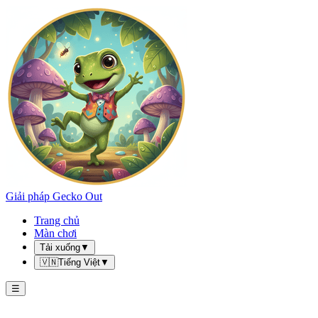
Giải pháp Gecko Out
Trang chủ
Màn chơi
Tải xuống
▼
🇻🇳
Tiếng Việt
▼
☰