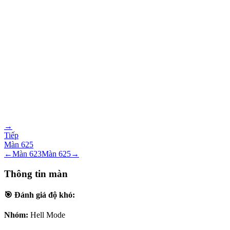
→
Tiếp
Màn
625
←
Màn
623
Màn
625
→
Thông tin màn
🎯 Đánh giá độ khó:
Nhóm:
Hell Mode