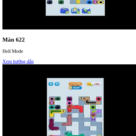
Màn
622
Hell Mode
Xem hướng dẫn