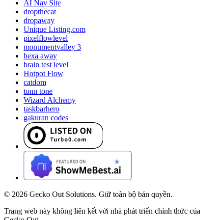
AI Nav Site
dropthecat
dropaway
Unique Listing.com
pixelflowlevel
monumentvalley 3
hexa away
brain test level
Hotpot Flow
catdom
tonn tone
Wizard Alchemy
taskbarhero
gakuran codes
©
2026
Gecko Out Solutions. Giữ toàn bộ bản quyền.
Trang web này không liên kết với nhà phát triển chính thức của
Gecko Out.