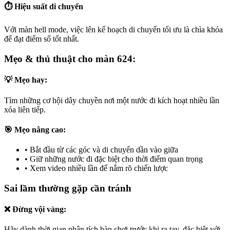
⏱️ Hiệu suất di chuyển
Với màn hell mode, việc lên kế hoạch di chuyển tối ưu là chìa khóa
để đạt điểm số tốt nhất.
Mẹo & thủ thuật cho màn 624:
💡 Mẹo hay:
Tìm những cơ hội dây chuyền nơi một nước đi kích hoạt nhiều lần
xóa liên tiếp.
🎯 Mẹo nâng cao:
•
Bắt đầu từ các góc và di chuyển dần vào giữa
•
Giữ những nước đi đặc biệt cho thời điểm quan trọng
•
Xem video nhiều lần để nắm rõ chiến lược
Sai lầm thường gặp cần tránh
❌ Đừng vội vàng:
Hãy dành thời gian phân tích bàn chơi trước khi ra tay, đặc biệt với