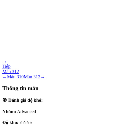
→
Tiếp
Màn
312
←
Màn
310
Màn
312
→
Thông tin màn
🎯 Đánh giá độ khó:
Nhóm:
Advanced
Độ khó:
⭐⭐⭐⭐