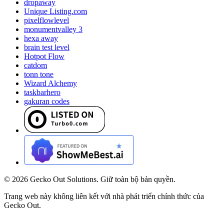
dropaway
Unique Listing.com
pixelflowlevel
monumentvalley 3
hexa away
brain test level
Hotpot Flow
catdom
tonn tone
Wizard Alchemy
taskbarhero
gakuran codes
©
2026
Gecko Out Solutions. Giữ toàn bộ bản quyền.
Trang web này không liên kết với nhà phát triển chính thức của
Gecko Out.