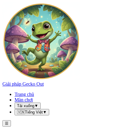
Giải pháp Gecko Out
Trang chủ
Màn chơi
Tải xuống
▼
🇻🇳
Tiếng Việt
▼
☰