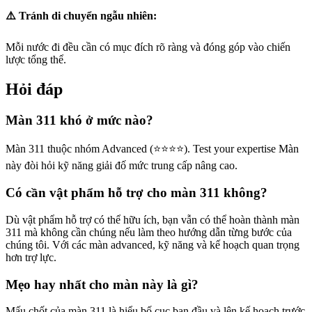
⚠️ Tránh di chuyển ngẫu nhiên:
Mỗi nước đi đều cần có mục đích rõ ràng và đóng góp vào chiến
lược tổng thể.
Hỏi đáp
Màn 311 khó ở mức nào?
Màn 311 thuộc nhóm Advanced (⭐⭐⭐⭐). Test your expertise Màn
này đòi hỏi kỹ năng giải đố mức trung cấp nâng cao.
Có cần vật phẩm hỗ trợ cho màn 311 không?
Dù vật phẩm hỗ trợ có thể hữu ích, bạn vẫn có thể hoàn thành màn
311 mà không cần chúng nếu làm theo hướng dẫn từng bước của
chúng tôi. Với các màn advanced, kỹ năng và kế hoạch quan trọng
hơn trợ lực.
Mẹo hay nhất cho màn này là gì?
Mấu chốt của màn 311 là hiểu bố cục ban đầu và lên kế hoạch trước