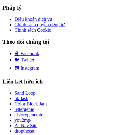
Pháp lý
Điều khoản dịch vụ
Chính sách quyền riêng tư
Chính sách Cookie
Theo dõi chúng tôi
📘
Facebook
🐦
Twitter
📷
Instagram
Liên kết hữu ích
Sand Loop
tikflash
Color Block Jam
lettergenie
aistorygenerator
you2mp4
AI Nav Site
dropthecat