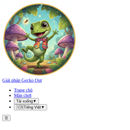
Giải pháp Gecko Out
Trang chủ
Màn chơi
Tải xuống
▼
🇻🇳
Tiếng Việt
▼
☰