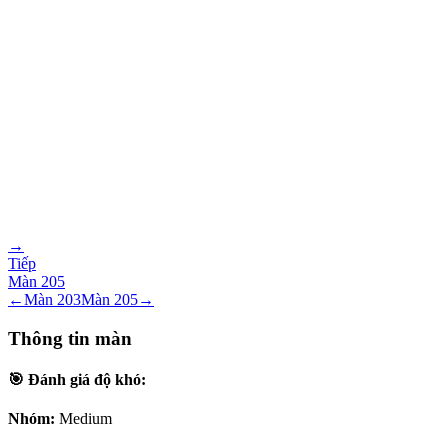
→
Tiếp
Màn
205
←
Màn
203
Màn
205
→
Thông tin màn
🎯 Đánh giá độ khó:
Nhóm:
Medium