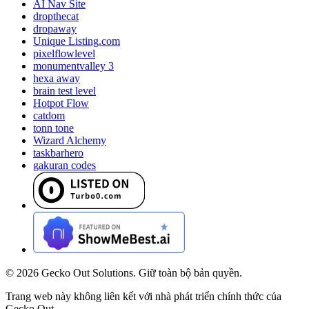
AI Nav Site
dropthecat
dropaway
Unique Listing.com
pixelflowlevel
monumentvalley 3
hexa away
brain test level
Hotpot Flow
catdom
tonn tone
Wizard Alchemy
taskbarhero
gakuran codes
©
2026
Gecko Out Solutions. Giữ toàn bộ bản quyền.
Trang web này không liên kết với nhà phát triển chính thức của
Gecko Out.