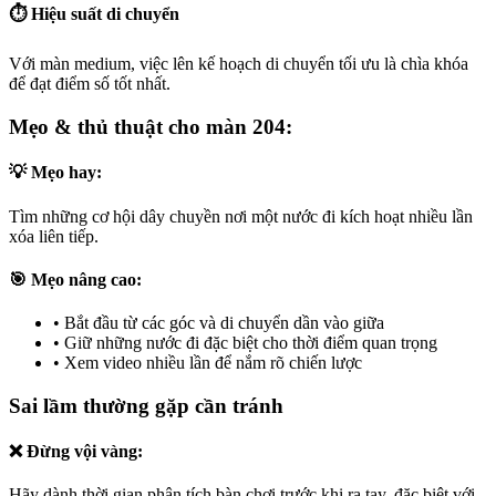
⏱️ Hiệu suất di chuyển
Với màn medium, việc lên kế hoạch di chuyển tối ưu là chìa khóa
để đạt điểm số tốt nhất.
Mẹo & thủ thuật cho màn 204:
💡 Mẹo hay:
Tìm những cơ hội dây chuyền nơi một nước đi kích hoạt nhiều lần
xóa liên tiếp.
🎯 Mẹo nâng cao:
•
Bắt đầu từ các góc và di chuyển dần vào giữa
•
Giữ những nước đi đặc biệt cho thời điểm quan trọng
•
Xem video nhiều lần để nắm rõ chiến lược
Sai lầm thường gặp cần tránh
❌ Đừng vội vàng:
Hãy dành thời gian phân tích bàn chơi trước khi ra tay, đặc biệt với