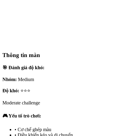
Thông tin màn
🎯 Đánh giá độ khó:
Nhóm:
Medium
Độ khó:
⭐⭐⭐
Moderate challenge
🎮 Yếu tố trò chơi:
•
Cơ chế ghép màu
•
Điều khiển kéo và di chuyển