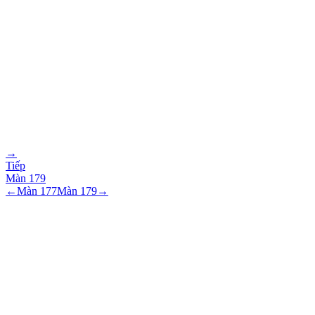
→
Tiếp
Màn
179
←
Màn
177
Màn
179
→