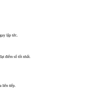
ay lập tức.
ạt điểm số tốt nhất.
liên tiếp.