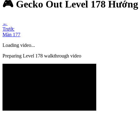
🎮 Gecko Out Level 178 Hướng
←
Trước
Màn
177
Loading video...
Preparing Level
178
walkthrough video