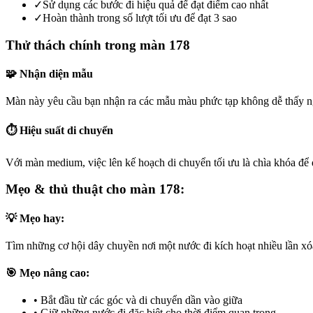
✓
Sử dụng các bước đi hiệu quả để đạt điểm cao nhất
✓
Hoàn thành trong số lượt tối ưu để đạt 3 sao
Thử thách chính trong màn 178
🧩 Nhận diện mẫu
Màn này yêu cầu bạn nhận ra các mẫu màu phức tạp không dễ thấy ng
⏱️ Hiệu suất di chuyển
Với màn medium, việc lên kế hoạch di chuyển tối ưu là chìa khóa để đ
Mẹo & thủ thuật cho màn 178:
💡 Mẹo hay:
Tìm những cơ hội dây chuyền nơi một nước đi kích hoạt nhiều lần xóa 
🎯 Mẹo nâng cao:
•
Bắt đầu từ các góc và di chuyển dần vào giữa
•
Giữ những nước đi đặc biệt cho thời điểm quan trọng