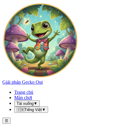
Giải pháp Gecko Out
Trang chủ
Màn chơi
Tải xuống
▼
🇻🇳
Tiếng Việt
▼
☰