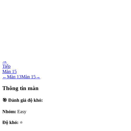
→
Tiếp
Màn
15
←
Màn
13
Màn
15
→
Thông tin màn
🎯 Đánh giá độ khó:
Nhóm:
Easy
Độ khó:
⭐