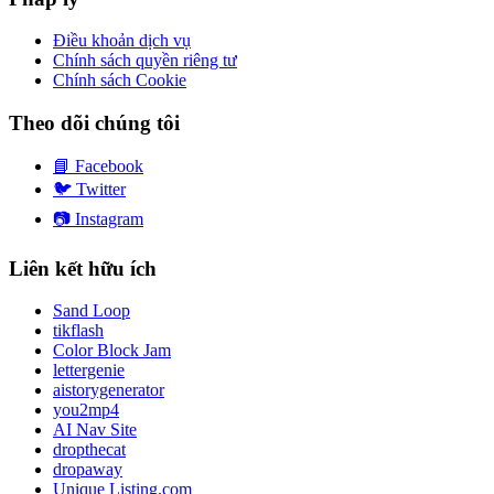
Điều khoản dịch vụ
Chính sách quyền riêng tư
Chính sách Cookie
Theo dõi chúng tôi
📘
Facebook
🐦
Twitter
📷
Instagram
Liên kết hữu ích
Sand Loop
tikflash
Color Block Jam
lettergenie
aistorygenerator
you2mp4
AI Nav Site
dropthecat
dropaway
Unique Listing.com