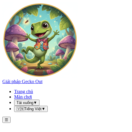
Giải pháp Gecko Out
Trang chủ
Màn chơi
Tải xuống
▼
🇻🇳
Tiếng Việt
▼
☰