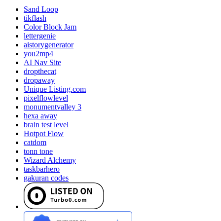
Sand Loop
tikflash
Color Block Jam
lettergenie
aistorygenerator
you2mp4
AI Nav Site
dropthecat
dropaway
Unique Listing.com
pixelflowlevel
monumentvalley 3
hexa away
brain test level
Hotpot Flow
catdom
tonn tone
Wizard Alchemy
taskbarhero
gakuran codes