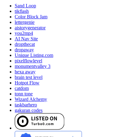
Sand Loop
tikflash
Color Block Jam
lettergenie
aistorygenerator
you2mp4
AI Nav Site
dropthecat
dropaway
Unique Listing.com
pixelflowlevel
monumentvalley 3
hexa away
brain test level
Hotpot Flow
catdom
tonn tone
Wizard Alchemy
taskbarhero
gakuran codes