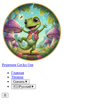
Решения Gecko Out
Главная
Уровни
Скачать
▼
🇷🇺
Русский
▼
☰