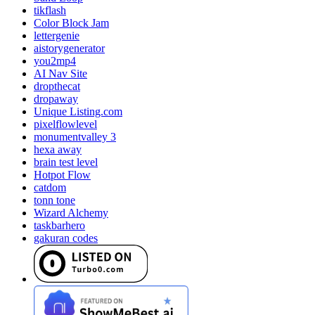
tikflash
Color Block Jam
lettergenie
aistorygenerator
you2mp4
AI Nav Site
dropthecat
dropaway
Unique Listing.com
pixelflowlevel
monumentvalley 3
hexa away
brain test level
Hotpot Flow
catdom
tonn tone
Wizard Alchemy
taskbarhero
gakuran codes