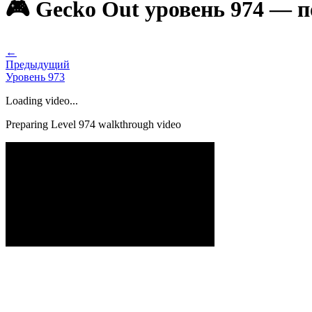
🎮 Gecko Out уровень 974 — 
←
Предыдущий
Уровень
973
Loading video...
Preparing Level
974
walkthrough video