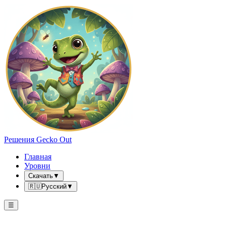
Решения Gecko Out
Главная
Уровни
Скачать
▼
🇷🇺
Русский
▼
☰