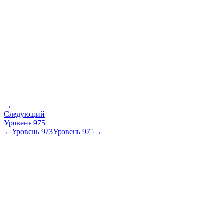
→
Следующий
Уровень
975
←
Уровень
973
Уровень
975
→