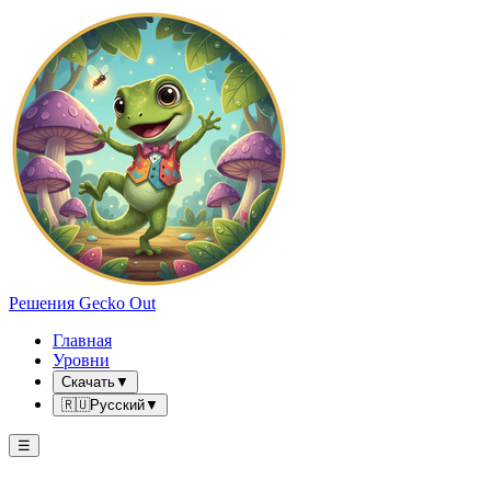
Решения Gecko Out
Главная
Уровни
Скачать
▼
🇷🇺
Русский
▼
☰