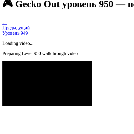
🎮 Gecko Out уровень 950 — 
←
Предыдущий
Уровень
949
Loading video...
Preparing Level
950
walkthrough video